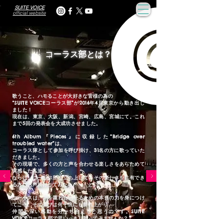
SUITE VOICE
official website
​コーラス部とは？
歌うこと、ハモることが大好きな皆様の為の
“SUITE VOICEコーラス部”が2016年4月東京から動き出し
ました！
現在は、東京、大阪、新潟、宮崎、広島、宮城にて。
これ
まで5回の発表会を大成功させました。
6th Album『Pieces』に収録した“Bridge over
troubled water”は、
コーラス隊として参加を呼び掛け、31名の方に歌っていた
だきました。
その現場で、多くの方と声を合わ
せる楽しさをあらためて
実感した私達。
ならば、コーラス部を立ち上げて、その楽しさを共有でき
る方にお声掛けしてみたら・・・と。
コーラスは、声を重ね合わせるための本当の力を身につけ
てこそ、その喜びは何十倍にも膨れ上がり、
仲間と深い感動を分かち合えると思うのです。SUITE
VOICEコーラス部で思いっきり歌ってみませんか？